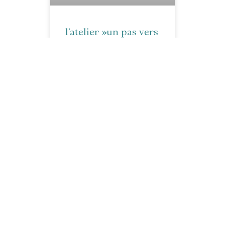
l’atelier »un pas vers
soi »
interview par Remi
Castillo sur RBA
toute cette semaine