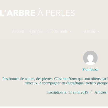
Passer
au
contenu
Accueil
A propos
Sur demande
Ateliers
Framboise
Passionnée de nature, des pierres. C'est minéraux qui sont offerts par l
tableaux. Accompagner en énergétique: ateliers groupe e
Inscription le: 11 avril 2019
Articles: