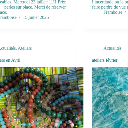
eables. Mercredi 23 juillet: 11H Prix:
l’incertitude ou la 
 + perles sur place. Merci de réserver
faire perdre de vue
lace.
Framboise
ramboise
15 juillet 2025
ctualités
,
Ateliers
Actualités
iers en Avril
ateliers février