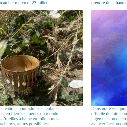
 atelier mercredi 23 juillet
prendre de la haute
 créations pour adultes et enfants.
Dans notre vie quoti
ns, en Pierres et perles du monde:
difficile de faire co
d’oreilles /chaine en folie portes-
jugements ou de croi
/charms, autres possibilités
avancer face aux obs