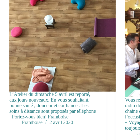
L’Atelier du dimanche 5 avril est reporté,
aux jours nouveaux. En vous souhaitant,
Vous re
bonne santé , douceur et confiance . Les
radio d
soins à distance sont proposés par téléphone
chaine 
. Portez-vous bien! Framboise
l’occas
Framboise
2 avril 2020
« Voyag
toujour
a