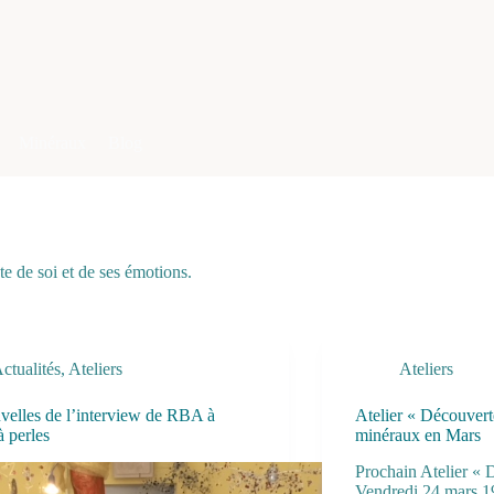
Minéraux
Blog
te de soi et de ses émotions.
ctualités
,
Ateliers
Ateliers
velles de l’interview de RBA à
Atelier « Découvert
à perles
minéraux en Mars
Prochain Atelier « 
Vendredi 24 mars 