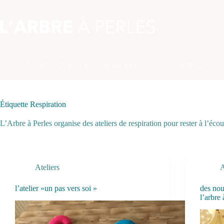
Passer
au
contenu
Accueil
A propos
Sur demande
Ateliers
Étiquette
Respiration
L’Arbre à Perles organise des ateliers de respiration pour rester à l’écou
Ateliers
A
l’atelier »un pas vers soi »
des nou
l’arbre 