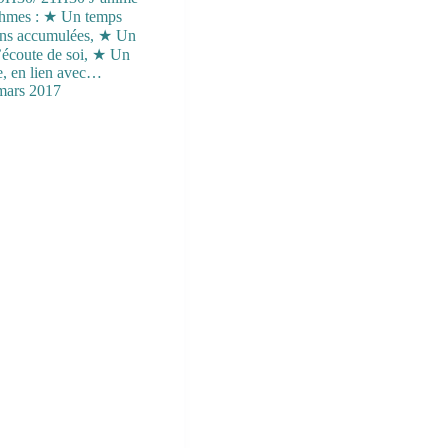
rythmes : ★ Un temps
ions accumulées, ★ Un
d’écoute de soi, ★ Un
e, en lien avec…
mars 2017