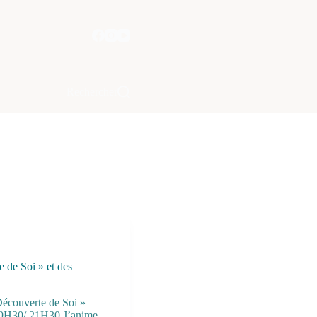
Rechercher
e de Soi » et des
Découverte de Soi »
19H30/ 21H30 J’anime